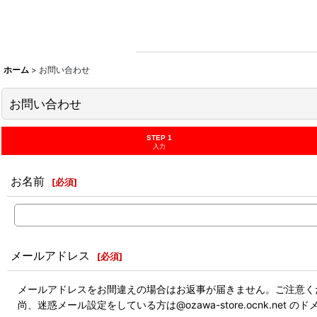
ホーム
>
お問い合わせ
お問い合わせ
STEP 1
入力
お名前
[
必須
]
メールアドレス
[
必須
]
メールアドレスをお間違えの場合はお返事が届きません。ご注意く
尚、迷惑メール設定をしている方は@ozawa-store.ocnk.ne