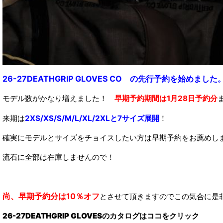
26-27DEATHGRIP GLOVES CO の先行予約を始めました
モデル数がかなり増えました！
早期予約期間は1月28日予約分
来期は
2XS/XS/S/M/L/XL/2XLと7サイズ展開
！
確実にモデルとサイズをチョイスしたい方は早期予約をお薦めし
流石に全部は在庫しませんので！
尚、早期予約分は10％オフ
とさせて頂きますのでこの気合に是
26-27DEATHGRIP GLOVESのカタログはココをクリック