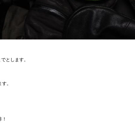
。
までとします。
ます。
非！