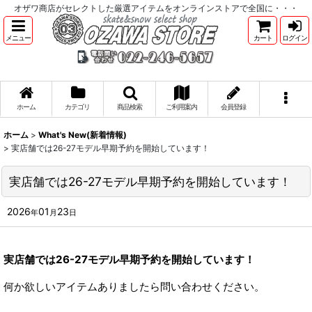
オザワ商店がセレクトした厳選アイテムをオンラインストアで全国に・・・
メニュー
カート
ログイン
ホーム
カテゴリ
商品検索
ご利用案内
会員登録
ホーム
>
What's New(新着情報)
>
実店舗では26-27モデル早期予約を開始しています！
実店舗では26-27モデル早期予約を開始しています！
2026
01
23
年
月
日
実店舗では26-27モデル早期予約を開始しています！
何か欲しいアイテムありましたら問い合わせください。