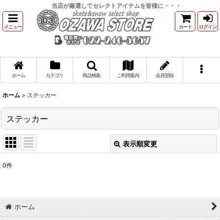
当店が厳選してセレクトアイテムを皆様に・・・
メニュー
カート
ログイン
ホーム
カテゴリ
商品検索
ご利用案内
会員登録
ホーム
>
ステッカー
ステッカー
表示順変更
閉じる
0
件
表示数
:
並び順
:
ホーム