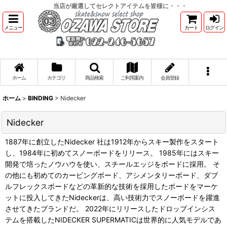
当店が厳選してセレクトアイテムを皆様に・・・
メニュー
カート
ログイン
ホーム
カテゴリ
商品検索
ご利用案内
会員登録
ホーム
>
BINDING
>
Nidecker
Nidecker
1887年に創立したNidecker 社は1912年からスキー製作をスタート
し、1984年に初めてスノーボードをリリース。 1985年にはスキー
開発で培ったノウハウを使い、スチールエッジをボードに採用。 そ
の他にも初めてのカービングボード、アシメンタリーボード、ダブ
ルフレックスボードなどの革新的な技術を採用したボードをマーケ
ットに投入してきたNideckerは、高い技術力でスノーボードを躍進
させてきたブランドだ。 2022年にリリースしたドロップインシス
テムを搭載したNIDECKER SUPERMATICは世界的に人気モデルであ