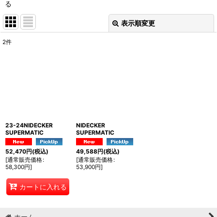
る
表示順変更
閉じる
2
件
表示数
:
並び順
:
絞り込む
23-24NIDECKER
NIDECKER
SUPERMATIC
SUPERMATIC
52,470
円
(税込)
49,588
円
(税込)
[
通常販売価格
:
[
通常販売価格
:
58,300
円
]
53,900
円
]
カートに入れる
ホーム