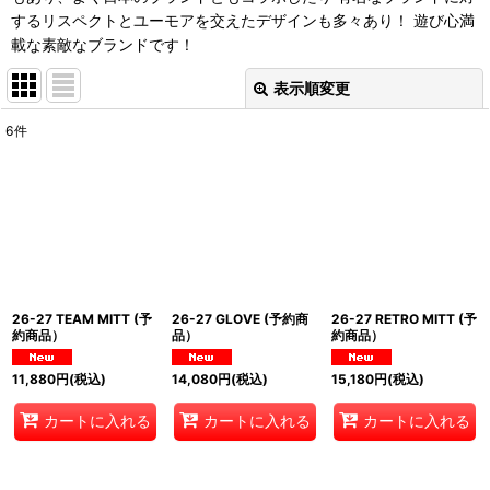
するリスペクトとユーモアを交えたデザインも多々あり！ 遊び心満
載な素敵なブランドです！
表示順変更
閉じる
6
件
表示数
:
並び順
:
絞り込む
26-27 TEAM MITT (予
26-27 GLOVE (予約商
26-27 RETRO MITT (予
約商品）
品）
約商品）
11,880
円
(税込)
14,080
円
(税込)
15,180
円
(税込)
カートに入れる
カートに入れる
カートに入れる