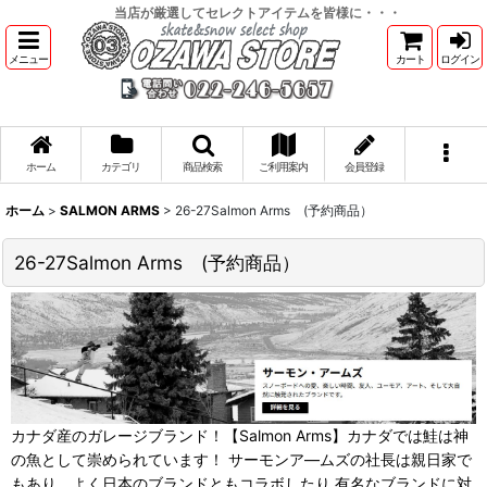
当店が厳選してセレクトアイテムを皆様に・・・
メニュー
カート
ログイン
ホーム
カテゴリ
商品検索
ご利用案内
会員登録
ホーム
>
SALMON ARMS
>
26-27Salmon Arms (予約商品）
26-27Salmon Arms (予約商品）
カナダ産のガレージブランド！【Salmon Arms】カナダでは鮭は神
の魚として崇められています！ サーモンア―ムズの社長は親日家で
もあり、よく日本のブランドともコラボしたり 有名なブランドに対