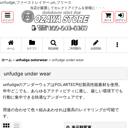
unfudge,ファーストレイヤー,un,フリース
当店が厳選してセレクトアイテムを皆様に・・・
メニュー
カート
ログイン
ホーム
カテゴリ
商品検索
ご利用案内
会員登録
ホーム
>
unfudge outerwear
>
unfudge under wear
unfudge under wear
unfudgeのアンダーウェアはPOLARTEC®社製高性能素材を使用。
年中どこでも、あらゆるアクティビティに適し、厳しい環境下でも
行動に集中できる快適なアンダーウェアです。
用途の合わせて色々組みあわせれば最高のレイヤリングが可能で
す。
表示順変更