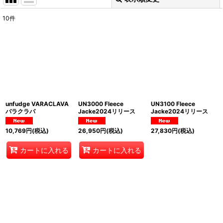
閉じる
10
件
表示数
:
並び順
:
絞り込む
unfudge VARACLAVA
UN3000 Fleece
UN3100 Fleece
バラクラバ
Jacke2024リリース
Jacke2024リリース
10,769
円
(税込)
26,950
円
(税込)
27,830
円
(税込)
カートに入れる
カートに入れる