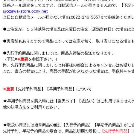
迷惑メール設定をしてますと、自動返信メールが届きませんので、【下記
@ozawa-store.ocnk.net
当日に自動返信メールが届かない場合は022-246-5657まで御連絡くださ
●ご注文が、１５時以降の場合又は火曜日の注文（店舗定休日）の場合は
●実店舗もありますので商品によっては在庫が無く、取り寄せになる場合
●先行予約商品に関しましては、商品入荷後の発送となります。
（下記※
※重要
を参照下さい。）
尚、先行予約商品に関しましてはお客様の都合によるキャンセルはお断り
また、当方の都合により、商品の手配が出来なかった場合は、手数料をを
※重要
【先行予約商品】【早期予約商品】について
★早期予約商品を購入時には【楽天ペイ】【後払い】はご利用できません
他の決済方法をご利用ください。
★取扱い商品には通常商品の他に【先行予約商品】【早期予約商品】がご
先行予約、早期予約商品の場合は、商品説明欄の最初に
【先行予約商品】