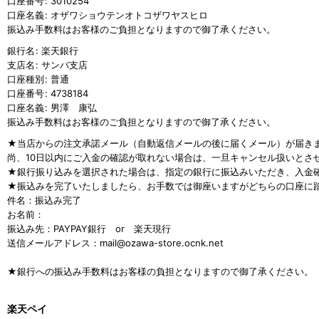
口座番号
:
3010254
口座名義
:
オザワショウテンオトコザワヤスヒロ
振込み手数料はお客様のご負担となりますので御了承ください。
銀行名
:
楽天銀行
支店名
:
サンバ支店
口座種別
:
普通
口座番号
:
4738184
口座名義
:
男澤 康弘
振込み手数料はお客様のご負担となりますので御了承ください。
★当店からの注文承諾メール（自動返信メールの後に届くメール）が届きま
尚、10日以内にご入金の確認が取れない場合は、一旦キャンセル扱いとさ
★銀行振り込みを選択された場合は、指定の銀行に振込みいただき、入金
★振込みを完了いたしましたら、お手数では御座いますがどちらの口座に
件名：振込み完了
お名前：
振込み先：PAYPAY銀行 or 楽天現行
送信メールアドレス：mail@ozawa-store.ocnk.net
★銀行への振込み手数料はお客様の負担となりますので御了承ください。
楽天ペイ