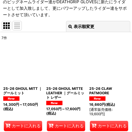
のビッグネームライダー達がDEATHGRIP GLOVESに新たにライダ
ーとして加入致しまして、更にパワーアップしたライダー達をサポ
ートさせて頂いています。
表示順変更
閉じる
7
件
表示数
:
並び順
:
絞り込む
25-26 GHOUL MITT ｜
25-26 GHOUL MITTE
25-26 CLAW
グールミット
LEATHER ｜グールミッ
PATMOORE
ト レザー
14,300
円
～17,050
円
16,660
円
(税込)
(税込)
17,050
円
～17,600
円
[
通常販売価格
:
(税込)
19,600
円
]
カートに入れる
カートに入れる
カートに入れる