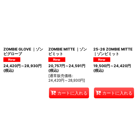
ZOMBIE GLOVE ｜ゾン
ZOMBIE MITTE ｜ゾン
25-26 ZOMBIE MITTE
ビグローブ
ビミット
｜ゾンビミット
24,420
円
～28,930
円
20,757
円
～24,591
円
19,500
円
～24,420
円
(税込)
(税込)
(税込)
[
通常販売価格
:
24,420
円
～28,930
円
]
カートに入れる
カートに入れる