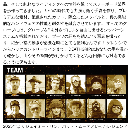
品、そして純粋なライディングへの情熱を通じてスノーボード業界
を形作ってきました。 いつの時代でも力強く働く手袋を作り、プレ
ミアムな素材、配慮されたカット、際立ったスタイルと、真の機能
的なハンドウェアの性能と耐久性を融合させています。 すべてのグ
ローブには、グローブを™を外さずに手を自由に出せるジッパーシ
ステムが搭載されており、ブーツの紐をを結んだり写真を撮った
り、細かい指の動きが必要な時にとても便利なんです！ ゲレンンで
からバックカントリーラインまで、DEATHGRIPはあなたの手を温か
く乾かし、山やその瞬間が投げかけてくるどんな困難にも対応でき
るように保ちます。
2025年よりジェイミー・リン、パット・ムーアといったレジェンド