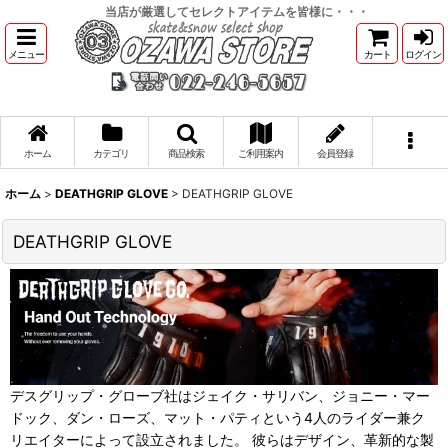
当店が厳選してセレクトアイテムを皆様に・・・
メニュー
カート
ログイン
ホーム
カテゴリ
商品検索
ご利用案内
会員登録
ホーム
>
DEATHGRIP GLOVE
>
DEATHGRIP GLOVE
DEATHGRIP GLOVE
デスグリップ・グローブ社はジェイク・サリバン、ジョニー・マー
ドック、ダン・ローズ、マット・パティという4人のライダー兼ク
リエイターによって設立されました。 彼らはデザイン、革新的な製