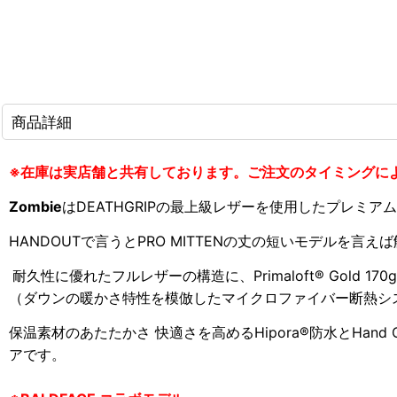
商品詳細
※在庫は実店舗と共有しております。ご注文のタイミングに
Zombie
はDEATHGRIPの最上級レザーを使用した
プレミアム
HANDOUTで言うとPRO MITTENの丈の短いモデルを言
耐久性に優れたフルレザーの
構造に、Primaloft® Gold 17
（
ダウンの暖かさ特性を模倣したマイクロファイバー断熱シ
保温素材のあたたかさ 快適さ
を高めるHipora®防水とHand O
アです。