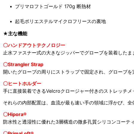
プリマロフトゴールド 170g 断熱材
起毛ポリエステルマイクロフリースの裏地
★主な機能
〇ハンドアウトテクノロジー
止水ファスナー式の大きなジッパーでグローブを装着したま
〇Strangler Strap
開いたグローブの周りにストラップで固定され、グローブを
〇
ヒートホルダー
手に直接装着できるVelcroクロージャー付きのストレッ
それらの内部配置は、血流が最も速い手の領域に浮かび、全
〇
Hipora®
防水性と透湿性に優れた3層構造の微多孔質シリコンコーテ
〇
PrimaLoft®