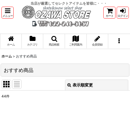
当店が厳選してセレクトアイテムを皆様に・・・
メニュー
カート
ログイン
ホーム
カテゴリ
商品検索
ご利用案内
会員登録
ホーム
>
おすすめ商品
おすすめ商品
表示順変更
閉じる
44
件
表示数
:
並び順
: