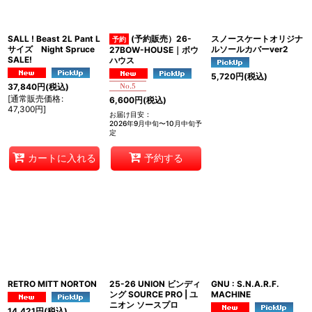
絞り込む
SALL ! Beast 2L Pant L
(予約販売）26-
スノースケートオリジナ
サイズ Night Spruce
ルソールカバーver2
27BOW-HOUSE｜ボウ
SALE!
ハウス
5,720
円
(税込)
37,840
円
(税込)
[
通常販売価格
:
6,600
円
(税込)
47,300
円
]
お届け目安
:
2026年9月中旬〜10月中旬予
定
カートに入れる
予約する
RETRO MITT NORTON
25-26 UNION ビンディ
GNU : S.N.A.R.F.
ング SOURCE PRO | ユ
MACHINE
ニオン ソースプロ
14,421
円
(税込)