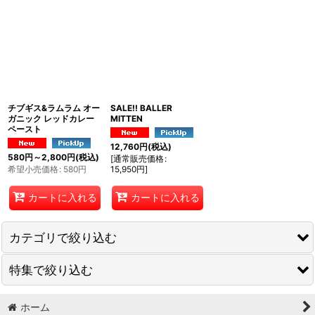
チブギス&ラムラム オー
SALE!! BALLER
ガニック レッドカレー
MITTEN
ペースト
12,760
円
(税込)
580
円
～2,800
円
(税込)
[
通常販売価格
:
希望小売価格
:
580
円
15,950
円
]
カートに入れる
カートに入れる
カテゴリで絞り込む
特集で絞り込む
AIRBLASTER
unfudge outerwear
ホーム
SNOW GLOVES