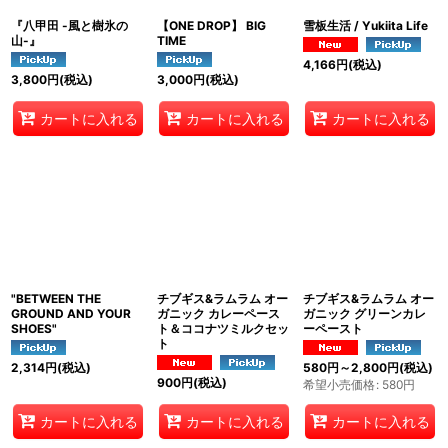
『八甲田 -風と樹氷の
【ONE DROP】 BIG
雪板生活 / Yukiita Life
山-』
TIME
4,166
円
(税込)
3,800
円
(税込)
3,000
円
(税込)
カートに入れる
カートに入れる
カートに入れる
"BETWEEN THE
チブギス&ラムラム オー
チブギス&ラムラム オー
GROUND AND YOUR
ガニック カレーペース
ガニック グリーンカレ
SHOES"
ト＆ココナツミルクセッ
ーペースト
ト
2,314
円
(税込)
580
円
～2,800
円
(税込)
900
円
(税込)
希望小売価格
:
580
円
カートに入れる
カートに入れる
カートに入れる