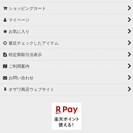
ショッピングカート
スノーボード
BINDING
マイページ
BINDING
当店イチオシ！
お気に入り
SNOWBOARD BOOTS
ステッカー
最近チェックしたアイテム
SNOW SKATE
GOGGLE
特定商取引法表示
SALMON ARMS
ご利用案内
DEATHGRIP GLOVE
お問い合わせ
DRAGON | ドラゴン
オザワ商店ウェブサイト
PLAIN SANE
SNOW ACCESSORY
SKATE ACCESSORY