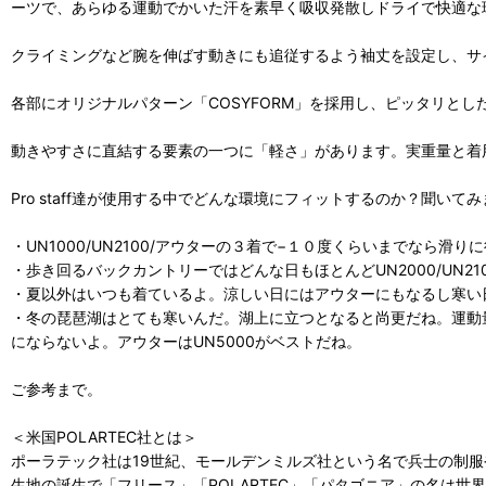
ーツで、あらゆる運動でかいた汗を素早く吸収発散しドライで快適な
クライミングなど腕を伸ばす動きにも追従するよう袖丈を設定し、サ
各部にオリジナルパターン「COSYFORM」を採用し、ピッタリと
動きやすさに直結する要素の一つに「軽さ」があります。実重量と着用時
Pro staff達が使用する中でどんな環境にフィットするのか？聞いて
・UN1000/UN2100/アウターの３着で−１０度くらいまでなら滑り
・歩き回るバックカントリーではどんな日もほとんどUN2000/UN21
・夏以外はいつも着ているよ。涼しい日にはアウターにもなるし寒い
・冬の琵琶湖はとても寒いんだ。湖上に立つとなると尚更だね。運動量
にならないよ。アウターはUN5000がベストだね。
ご参考まで。
＜米国POLARTEC社とは＞
ポーラテック社は19世紀、モールデンミルズ社という名で兵士の制
生地の誕生で「フリース」「POLARTEC」「パタゴニア」の名は世界