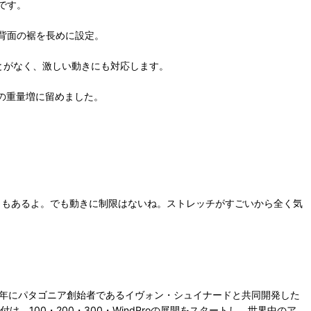
です。
背面の裾を長めに設定。
とがなく、激しい動きにも対応します。
限の重量増に留めました。
。
こともあるよ。でも動きに制限はないね。ストレッチがすごいから全く気
６年にパタゴニア創始者であるイヴォン・シュイナードと共同開発した
100・200・300・WindProの展開をスタートし、世界中のア