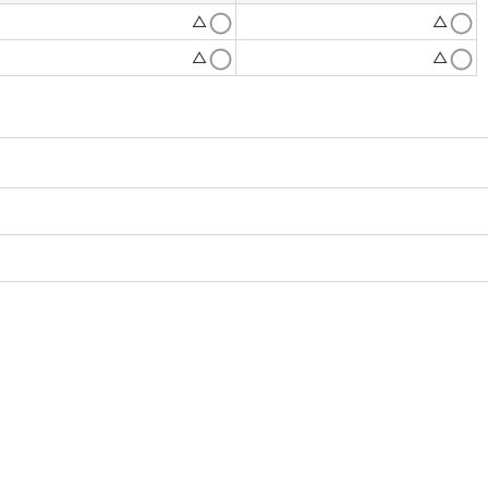
△
△
△
△