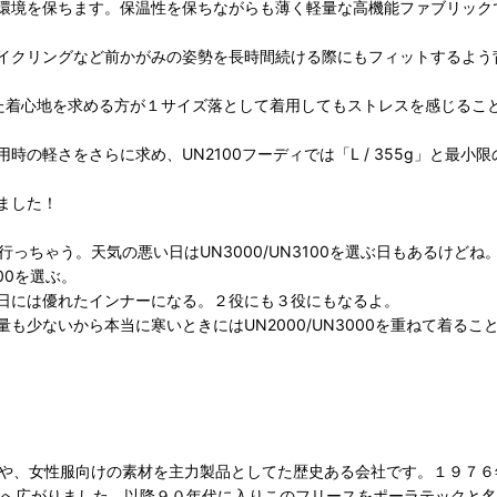
環境を保ちます。保温性を保ちながらも薄く軽量な高機能ファブリック
イクリングなど前かがみの姿勢を長時間続ける際にもフィットするよう
した着心地を求める方が１サイズ落として着用してもストレスを感じるこ
の軽さをさらに求め、UN2100フーディでは「L / 355g」と最小
みました！
に行っちゃう。天気の悪い日はUN3000/UN3100を選ぶ日もあるけどね
00を選ぶ。
日には優れたインナーになる。２役にも３役にもなるよ。
も少ないから本当に寒いときにはUN2000/UN3000を重ねて着る
服や、女性服向けの素材を主力製品としてた歴史ある会社です。１９７
へ広がりました。以降９０年代に入りこのフリースをポーラテックと名付け、