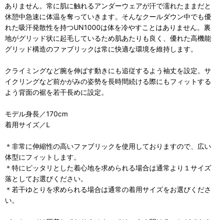
ありません。常に肌に触れるアンダーウェアが汗で濡れたままだと
休憩中急速に体温を奪っていきます。そんなクールダウン中でも優
れた吸汗発散性を持つUN1000は体を冷やすことはありません。裏
地がグリッド状に起毛しているため肌あたりも良く、優れた高機能
グリッド構造のファブリックは常に快適な環境を維持します。
クライミングなど腕を伸ばす動きにも追従するよう袖丈を設定。サ
イクリングなど前かがみの姿勢を長時間続ける際にもフィットする
よう背面の裾を若干長めに設定。
モデル身長／170cm
着用サイズ／L
＊非常に伸縮性の高いファブリックを使用しておりますので、広い
体型にフィットします。
＊特にピッタリとした着心地を求められる場合は通常より１サイズ
落としてお選びください。
＊若干ゆとりを求められる場合は通常の着用サイズをお選びくださ
い。