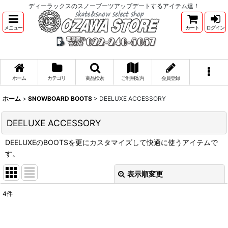
ディーラックスのスノーブーツアップデートするアイテム達！
メニュー
カート
ログイン
ホーム
カテゴリ
商品検索
ご利用案内
会員登録
ホーム
>
SNOWBOARD BOOTS
>
DEELUXE ACCESSORY
DEELUXE ACCESSORY
DEELUXEのBOOTSを更にカスタマイズして快適に使うアイテムで
す。
表示順変更
閉じる
4
件
表示数
: