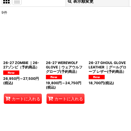
表示順変更
閉じる
9
件
表示数
:
並び順
:
絞り込む
26-27 ZOMBIE ｜26-
26-27 WEREWOLF
26-27 GHOUL GLOVE
27ゾンビ（予約商品）
GLOVE｜ウェアウルフ
LEATHER ｜グールグロ
グローブ(予約商品）
ーブ レザー(予約商品）
26,950
円
～27,500
円
(税込)
19,800
円
～24,750
円
18,700
円
(税込)
(税込)
カートに入れる
カートに入れる