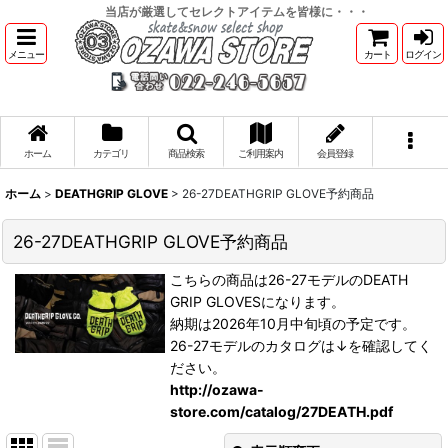
当店が厳選してセレクトアイテムを皆様に・・・
メニュー
カート
ログイン
ホーム
カテゴリ
商品検索
ご利用案内
会員登録
ホーム
>
DEATHGRIP GLOVE
>
26-27DEATHGRIP GLOVE予約商品
26-27DEATHGRIP GLOVE予約商品
こちらの商品は26-27モデルのDEATH
GRIP GLOVESになります。
納期は2026年10月中旬頃の予定です。
26-27モデルのカタログは↓を確認してく
ださい。
http://ozawa-
store.com/catalog/27DEATH.pdf