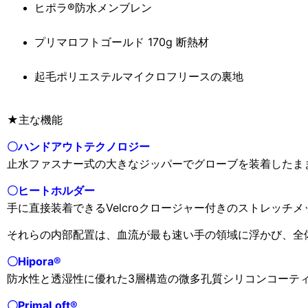
ヒポラ®防水メンブレン
プリマロフトゴールド 170g 断熱材
起毛ポリエステルマイクロフリースの裏地
★主な機能
〇ハンドアウトテクノロジー
止水ファスナー式の大きなジッパーでグローブを装着したま
〇
ヒートホルダー
手に直接装着できるVelcroクロージャー付きのストレッ
それらの内部配置は、血流が最も速い手の領域に浮かび、全
〇
Hipora®
防水性と透湿性に優れた3層構造の微多孔質シリコンコーテ
〇
PrimaLoft®