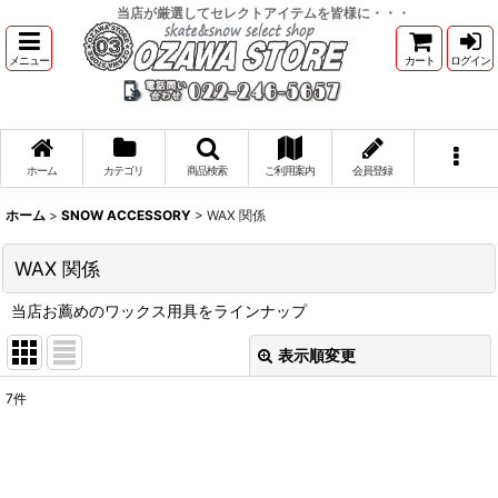
当店が厳選してセレクトアイテムを皆様に・・・
メニュー
カート
ログイン
ホーム
カテゴリ
商品検索
ご利用案内
会員登録
ホーム
>
SNOW ACCESSORY
>
WAX 関係
WAX 関係
当店お薦めのワックス用具をラインナップ
表示順変更
閉じる
7
件
表示数
:
並び順
: