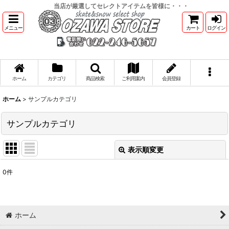
当店が厳選してセレクトアイテムを皆様に・・・
メニュー
カート
ログイン
ホーム
カテゴリ
商品検索
ご利用案内
会員登録
ホーム
>
サンプルカテゴリ
サンプルカテゴリ
表示順変更
閉じる
0
件
表示数
:
並び順
:
ホーム