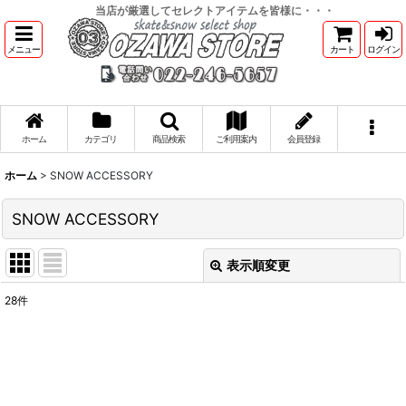
当店が厳選してセレクトアイテムを皆様に・・・
メニュー
カート
ログイン
ホーム
カテゴリ
商品検索
ご利用案内
会員登録
ホーム
>
SNOW ACCESSORY
SNOW ACCESSORY
表示順変更
閉じる
28
件
サブカテゴリ
:
表示数
: