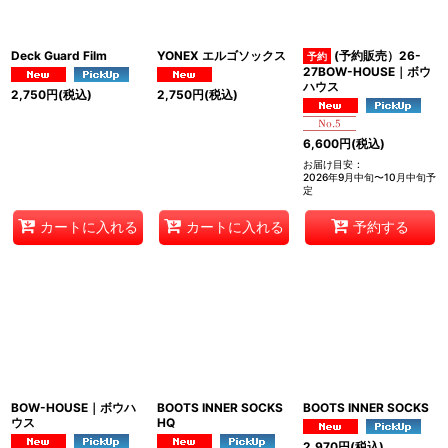
並び順
:
Deck Guard Film
YONEX エルゴソックス
(予約販売）26-
絞り込む
27BOW-HOUSE｜ボウ
ハウス
2,750
円
(税込)
2,750
円
(税込)
6,600
円
(税込)
お届け目安
:
2026年9月中旬〜10月中旬予
定
カートに入れる
カートに入れる
予約する
BOW-HOUSE｜ボウハ
BOOTS INNER SOCKS
BOOTS INNER SOCKS
ウス
HQ
2,970
円
(税込)