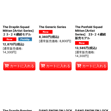
The Draplin Squad
The Generic Series
The Penfold Squad
Mitten [Artist Series]
Mitten [Artist
２３-２４継続モデル
Series] 23-２４継続
8,360
円
(税込)
販売モデル
[
通常販売価格
:
8,800
円
]
12,870
円
(税込)
13,585
円
(税込)
[
通常販売価格
:
14,300
円
]
[
通常販売価格
:
14,300
円
]
カートに入れる
カートに入れる
カートに入れる
The Draplin Rancher
DANG SNOW ON LOCK
DANG SNOW ON LOCK