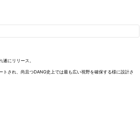
れ遂にリリース。
トされ、尚且つDANG史上では最も広い視野を確保する様に設計さ