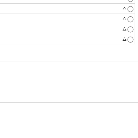
△
△
△
△