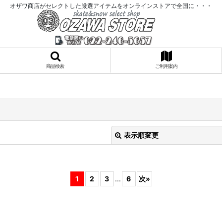
オザワ商店がセレクトした厳選アイテムをオンラインストアで全国に・・・
商品検索
ご利用案内
表示順変更
1
2
3
...
6
次
»
絞り込む