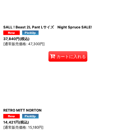
SALL ! Beast 2L Pant Lサイズ Night Spruce SALE!
37,840
円
(税込)
[
通常販売価格
:
47,300
円
]
カートに入れる
RETRO MITT NORTON
14,421
円
(税込)
[
通常販売価格
:
15,180
円
]