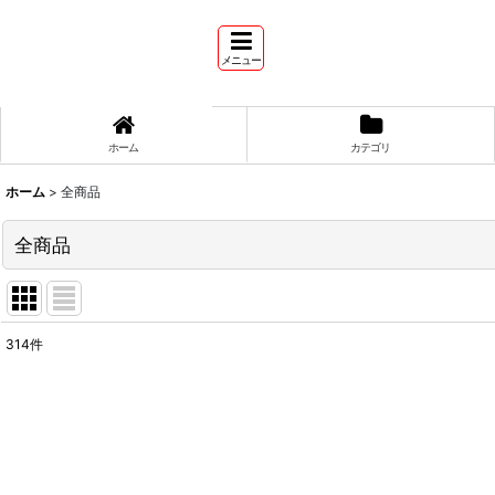
メニュー
ホーム
カテゴリ
ホーム
>
全商品
全商品
314
件
表示数
:
並び順
: