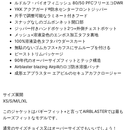
ルドルフ・バイオフィニッシュ 80/50 PFCフリーエコDWR
YKK アクアガード®防水センターフロントジッパー
片手で調整可能なラミネート付きフード
スナッグなしのゴムボンネット開口部
ジッパー付きハンドポケット2つ+外側チェストポケット
メッシュ+溶液染色のエンボス加工タフタ裏地
100%溶液染色タフタパウダースカート
無駄のないゴムカフス+カフスにサムループを付ける
ビーストトリムパッケージ
90年代のオーバーサイズフィットとテック構造
Airblaster blazing Airpillのロゴ防水溶接パッチ
成形エアブラスター エアピルのセキュアカフクロージャー
サイズ展開
XS/S/M/L/XL
このジャケットはバギーフィット+と言ってAIRBLASTERでは最も
ルーズフィットなモデルです。
通常のサイズチョイス又はオーバーサイズでもいいでしょう！