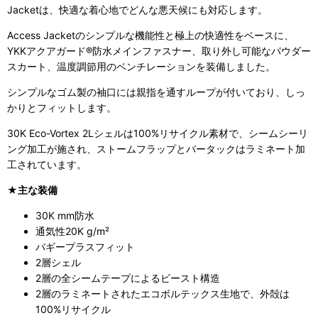
Jacketは、快適な着心地でどんな悪天候にも対応します。
Access Jacketのシンプルな機能性と極上の快適性をベースに、
YKKアクアガード®防水メインファスナー、取り外し可能なパウダー
スカート、
温度調節用のベンチレーションを装備しました。
シンプルなゴム製の袖口には親指を通すループが付いており、しっ
かりとフィットします。
30K Eco-Vortex 2Lシェルは100%リサイクル素材で、シームシーリ
ング加工が施され、ストームフラップとバータックはラミネート加
工されています。
★主な装備
30K mm防水
通気性20K g/m²
バギープラスフィット
2層シェル
2層の全シームテープによるビースト構造
2層のラミネートされたエコボルテックス生地で、外殻は
100%リサイクル