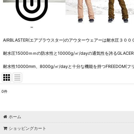
AIRBLASTER(エアブラウスター)のアウターウェアーは耐水圧３００００
耐水圧15000ｍｍの防水性と10000g/㎡/dayの通気性を誇るGLAC
耐水性10000mm、8000g/㎡/dayと十分な機能を持つFREEDO
0
件
表示数
:
並び順
:
ホーム
ショッピングカート