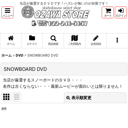
当店が厳選するＤＶＤです！ハズレが無いのが自慢です！
メニュー
カート
ログイン
ホーム
カテゴリ
商品検索
ご利用案内
会員登録
ホーム
>
DVD
>
SNOWBOARD DVD
SNOWBOARD DVD
当店が厳選するスノーボードのＤＶＤ・・・
名作は古くならない・・・最新ムービーが面白いとは限りません！
表示順変更
閉じる
8
件
表示数
: