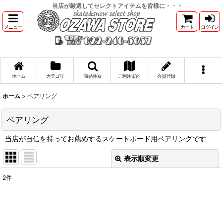
当店が厳選してセレクトアイテムを皆様に・・・
メニュー
カート
ログイン
ホーム
カテゴリ
商品検索
ご利用案内
会員登録
ホーム
>
ベアリング
ベアリング
当店が自信を持ってお薦めするスケートボード用ベアリングです
表示順変更
閉じる
2
件
表示数
:
並び順
: