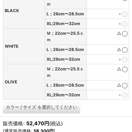
ｍ
BLACK
Ⅼ；26cm〜28.5cm
×
XL;29cm〜32cm
×
Ｍ；22cm〜25.5ｃ
△
ｍ
WHITE
Ⅼ；26cm〜28.5cm
△
XL;29cm〜32cm
×
Ｍ；22cm〜25.5ｃ
△
ｍ
OLIVE
Ⅼ；26cm〜28.5cm
△
XL;29cm〜32cm
×
カラー
/
サイズ
を選択してください
販売価格
:
52,470
円
(税込)
[
通常販売価格
:
58,300
円
]