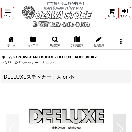
存在感と高級感が抜群！
メニュー
カート
ログイン
ホーム
カテゴリ
商品検索
ご利用案内
会員登録
ホーム
>
SNOWBOARD BOOTS
>
DEELUXE ACCESSORY
>
DEELUXEステッカー｜大 or 小
DEELUXEステッカー｜大 or 小