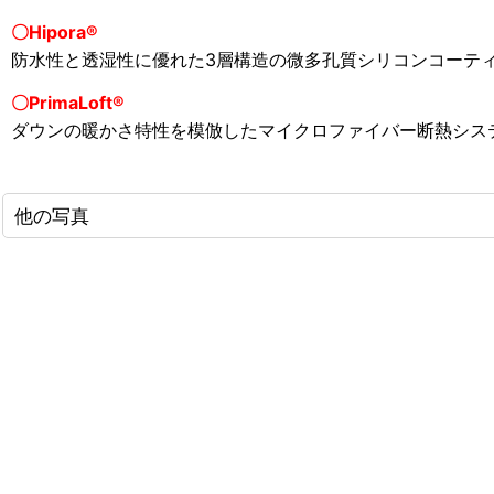
〇
Hipora®
防水性と透湿性に優れた3層構造の微多孔質シリコンコーテ
〇
PrimaLoft®
ダウンの暖かさ特性を模倣したマイクロファイバー断熱シス
他の写真