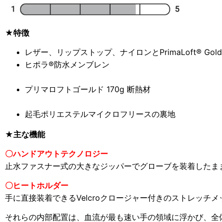
★特徴
レザー、リップストップ、ナイロンとPrimaLoft® Gol
ヒポラ®防水メンブレン
プリマロフトゴールド 170g 断熱材
起毛ポリエステルマイクロフリースの裏地
★主な機能
〇ハンドアウトテクノロジー
止水ファスナー式の大きなジッパーでグローブを装着したま
〇
ヒートホルダー
手に直接装着できるVelcroクロージャー付きのストレッ
それらの内部配置は、血流が最も速い手の領域に浮かび、全