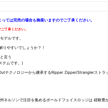
よっては完売の場合も御座いますのでご了承ください。
のでご了承ください。
モデルです
。
えば解りやすいでしょうか？！
0gと言う
ステムです。)
ut
テクノロジーから継承する
Ripper Zipper/Stranglerストラ
ッ
ア州ネルソンで注目を
集めるボールドフェイスロッジは 経験豊