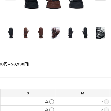
20
円
～28,930
円
]
S
M
△
×
△
×