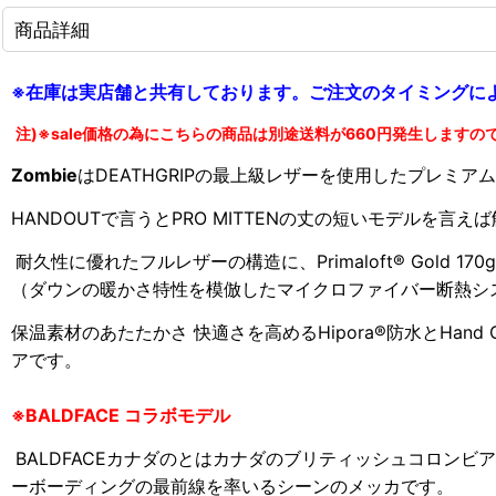
商品詳細
※在庫は実店舗と共有しております。ご注文のタイミングに
注)※sale価格の為にこちらの商品は別途送料が660円発生します
Zombie
はDEATHGRIPの最上級レザーを使用した
プレミアム
HANDOUTで言うとPRO MITTENの丈の短いモデルを言
耐久性に優れたフルレザーの
構造に、Primaloft® Gold 17
（
ダウンの暖かさ特性を模倣したマイクロファイバー断熱シ
保温素材のあたたかさ 快適さ
を高めるHipora®防水とHand O
アです。
※BALDFACE コラボモデル
BALDFACEカナダのとはカナダのブリティッシュコロンビ
ー
ボーディングの最前線を率いるシーンのメッカです。