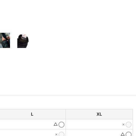
L
XL
△
×
×
△