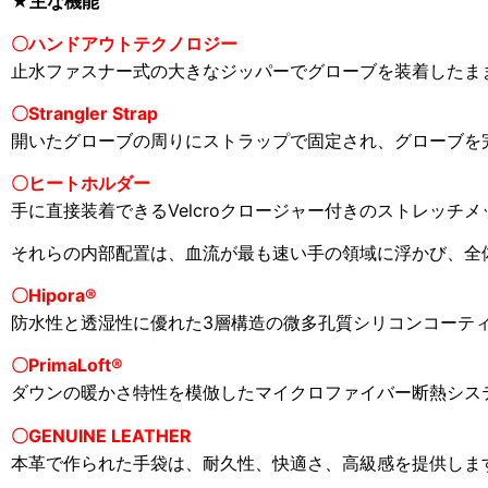
★主な機能
〇ハンドアウトテクノロジー
止水ファスナー式の大きなジッパーでグローブを装着したま
〇Strangler Strap
開いたグローブの周りにストラップで固定され、グローブを
〇
ヒートホルダー
手に直接装着できるVelcroクロージャー付きのストレッ
それらの内部配置は、血流が最も速い手の領域に浮かび、全
〇
Hipora®
防水性と透湿性に優れた3層構造の微多孔質シリコンコーテ
〇
PrimaLoft®
ダウンの暖かさ特性を模倣したマイクロファイバー断熱シス
〇GENUINE LEATHER
本革で作られた手袋は、耐久性、快適さ、高級感を提供しま