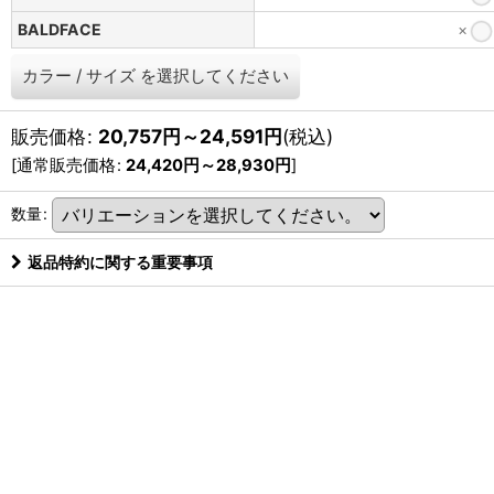
BALDFACE
×
カラー
/
サイズ
を選択してください
販売価格
:
20,757
円
～24,591
円
(税込)
[
通常販売価格
:
24,420
円
～28,930
円
]
数量
:
返品特約に関する重要事項