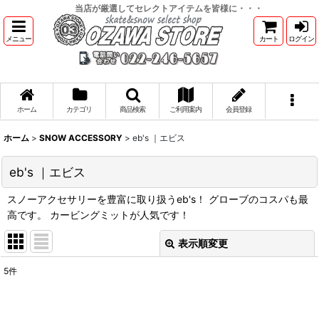
当店が厳選してセレクトアイテムを皆様に・・・
メニュー
カート
ログイン
ホーム
カテゴリ
商品検索
ご利用案内
会員登録
ホーム
>
SNOW ACCESSORY
>
eb's ｜エビス
eb's ｜エビス
スノーアクセサリーを豊富に取り扱うeb's！ グローブのコスパも最
高です。 カービングミットが人気です！
表示順変更
閉じる
5
件
表示数
: