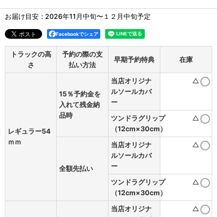
お届け目安
:
2026年11月中旬〜１２月中旬予定
Facebookでシェア
トラックの高
予約の際の支
早期予約特典
在庫
さ
払い方法
当店オリジナ
△
ルソールカバ
15％予約金を
ー
入れて残金納
品時
ツンドラグリップ
△
（12cm×30cm）
レギュラー54
ｍｍ
当店オリジナ
△
ルソールカバ
ー
全額先払い
ツンドラグリップ
△
（12cm×30cm）
当店オリジナ
△