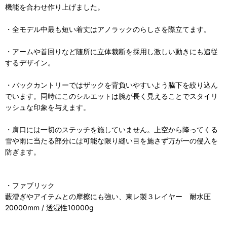
機能を合わせ作り上げました。
・全モデル中最も短い着丈はアノラックのらしさを際立てます。
・アームや首回りなど随所に立体裁断を採用し激しい動きにも追従
するデザイン。
・バックカントリーではザックを背負いやすいよう脇下を絞り込ん
でいます。同時にこのシルエットは腕が長く見えることでスタイリ
ッシュな印象を与えます。
・肩口には一切のステッチを施していません。上空から降ってくる
雪や雨に当たる部分には可能な限り縫い目を施さず万が一の侵入を
防ぎます。
・ファブリック
藪漕ぎやアイテムとの摩擦にも強い、東レ製３レイヤー 耐水圧
20000mm / 透湿性10000g