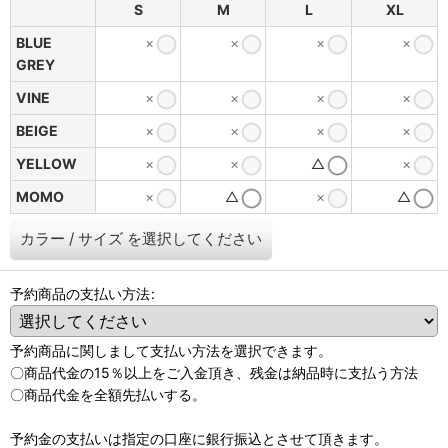
S
M
L
XL
BLUE
×
×
×
×
GREY
VINE
×
×
×
×
BEIGE
×
×
×
×
YELLOW
×
×
△
×
MOMO
×
△
×
△
カラー
/
サイズ
を選択してください
予約商品の支払い方法
:
予約商品に関しまして支払い方法を選択できます。
〇商品代金の15％以上をご入金頂き、残金は納品時に支払う方法
〇商品代金を全額先払いする。
予約金の支払いは指定の口座に銀行振込とさせて頂きます。