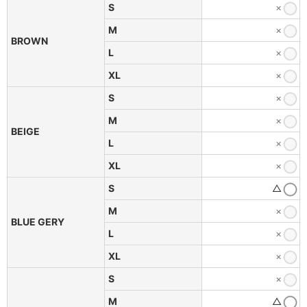
S
×
M
×
BROWN
L
×
XL
×
S
×
M
×
BEIGE
L
×
XL
×
S
△
M
×
BLUE GERY
L
×
XL
×
S
×
M
△