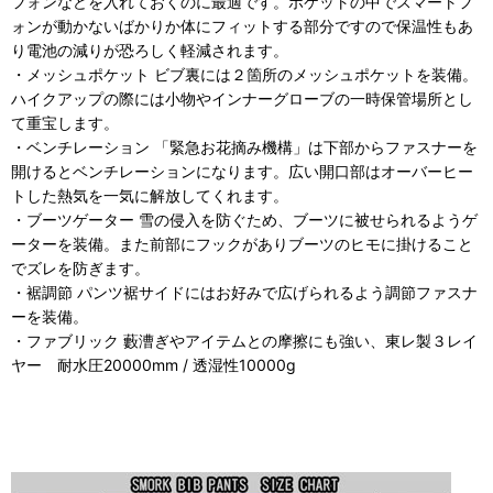
フォンなどを入れておくのに最適です。ポケットの中でスマートフ
ォンが動かないばかりか体にフィットする部分ですので保温性もあ
り電池の減りが恐ろしく軽減されます。
・メッシュポケット ビブ裏には２箇所のメッシュポケットを装備。
ハイクアップの際には小物やインナーグローブの一時保管場所とし
て重宝します。
・ベンチレーション 「緊急お花摘み機構」は下部からファスナーを
開けるとベンチレーションになります。広い開口部はオーバーヒー
トした熱気を一気に解放してくれます。
・ブーツゲーター 雪の侵入を防ぐため、ブーツに被せられるようゲ
ーターを装備。また前部にフックがありブーツのヒモに掛けること
でズレを防ぎます。
・裾調節 パンツ裾サイドにはお好みで広げられるよう調節ファスナ
ーを装備。
・ファブリック 藪漕ぎやアイテムとの摩擦にも強い、東レ製３レイ
ヤー 耐水圧20000mm / 透湿性10000g