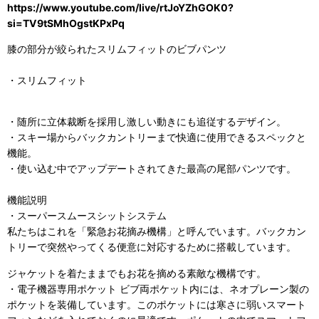
https://www.youtube.com/live/rtJoYZhGOK0?
si=TV9tSMhOgstKPxPq
膝の部分が絞られたスリムフィットのビブパンツ
・スリム
フィット
・随所に立体裁断を採用し激しい動きにも追従するデザイン。
・スキー場からバックカントリーまで快適に使用できるスペックと
機能。
・使い込む中でアップデートされてきた最高の尾部パンツです。
機能説明
・スーパースムースシットシステム
私たちはこれを「緊急お花摘み機構」と呼んでいます。バックカン
トリーで突然やってくる便意に対応するために搭載しています。
ジャケットを着たままでもお花を摘める素敵な機構です。
・電子機器専用ポケット ビブ両ポケット内には、ネオプレーン製の
ポケットを装備しています。このポケットには寒さに弱いスマート