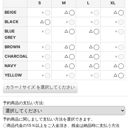
S
M
L
XL
BEIGE
×
△
×
△
BLACK
△
×
×
×
BLUE
×
△
△
×
GREY
BROWN
×
△
△
×
CHARCOAL
×
△
△
×
NAVY
×
△
△
△
YELLOW
×
×
×
△
カラー
/
サイズ
を選択してください
予約商品の支払い方法
:
予約商品に関しまして支払い方法を選択できます。
〇商品代金の15％以上をご入金頂き、残金は納品時に支払う方法