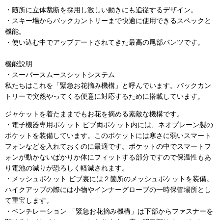
・随所に立体裁断を採用し激しい動きにも追従するデザイン。
・スキー場からバックカントリーまで快適に使用できるスペックと
機能。
・使い込む中でアップデートされてきた最高の尾部パンツです。
機能説明
・スーパースムースシットシステム
私たちはこれを「緊急お花摘み機構」と呼んでいます。バックカン
トリーで突然やってくる便意に対応するために搭載しています。
ジャケットを着たままでもお花を摘める素敵な機構です。
・電子機器専用ポケット ビブ両ポケット内には、ネオプレーン製の
ポケットを装備しています。このポケットには寒さに弱いスマート
フォンなどを入れておくのに最適です。ポケットの中でスマートフ
ォンが動かないばかりか体にフィットする部分ですので保温性もあ
り電池の減りが恐ろしく軽減されます。
・メッシュポケット ビブ裏には２箇所のメッシュポケットを装備。
ハイクアップの際には小物やインナーグローブの一時保管場所とし
て重宝します。
・ベンチレーション 「緊急お花摘み機構」は下部からファスナーを