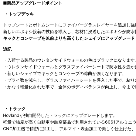
■商品アップグレードポイント
・トップデッキ
トップシートとボトムシートにファイバーグラスレイヤーを追加し強
新しいエポキシ接着の技術を導入し、芯材に浸透したエポキシが防水
キックとコンケーブを以前よりも高くしたシェイプにアップグレード
追記
・入荷する製品のウレタンサイドウォールの色はブラックになります
・ウレタンサイドウォールとグラスファイバーシートで防水性を遥か
・新しいシェイプでキックとコンケーブの湾曲が強くなります。
・プライ数を減らし、グラスファイバーシートを導入した事で、粘り
・かなり軽量化された事で、全体のボディバランスが向上し、今まで
・トラック
Hovlandが独自開発したトラックにアップグレードします。
軽量で強度が高く自動車や航空部品で利用されている6061アルミニ
CNC加工機で精密に加工し、アルマイト表面加工で美しく仕上げた