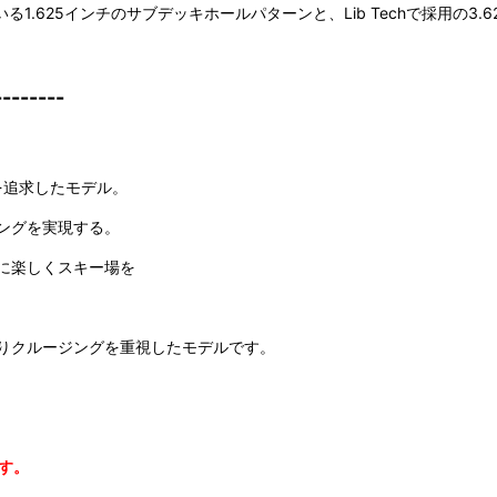
ランドで採用されている1.625インチのサブデッキホールパターンと、Lib Techで
--------
ンを追求したモデル。
ングを実現する。
に楽しくスキー場を
りクルージングを重視したモデルです。
す。