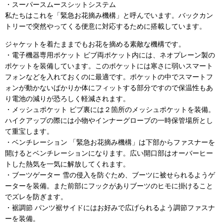
・スーパースムースシットシステム
私たちはこれを「緊急お花摘み機構」と呼んでいます。バックカン
トリーで突然やってくる便意に対応するために搭載しています。
ジャケットを着たままでもお花を摘める素敵な機構です。
・電子機器専用ポケット ビブ両ポケット内には、ネオプレーン製の
ポケットを装備しています。このポケットには寒さに弱いスマート
フォンなどを入れておくのに最適です。ポケットの中でスマートフ
ォンが動かないばかりか体にフィットする部分ですので保温性もあ
り電池の減りが恐ろしく軽減されます。
・メッシュポケット ビブ裏には２箇所のメッシュポケットを装備。
ハイクアップの際には小物やインナーグローブの一時保管場所とし
て重宝します。
・ベンチレーション 「緊急お花摘み機構」は下部からファスナーを
開けるとベンチレーションになります。広い開口部はオーバーヒー
トした熱気を一気に解放してくれます。
・ブーツゲーター 雪の侵入を防ぐため、ブーツに被せられるようゲ
ーターを装備。また前部にフックがありブーツのヒモに掛けること
でズレを防ぎます。
・裾調節 パンツ裾サイドにはお好みで広げられるよう調節ファスナ
ーを装備。