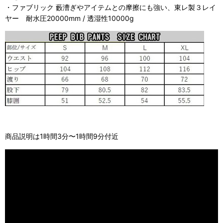
・ファブリック 藪漕ぎやアイテムとの摩擦にも強い、東レ製３レイ
ヤー 耐水圧20000mm / 透湿性10000g
商品説明は1時間3分〜1時間9分付近