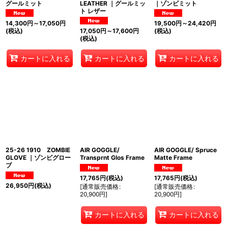
グールミット
LEATHER ｜グールミッ
｜ゾンビミット
ト レザー
14,300
円
～17,050
円
19,500
円
～24,420
円
(税込)
17,050
円
～17,600
円
(税込)
(税込)
カートに入れる
カートに入れる
カートに入れる
25-26 1910 ZOMBIE
AIR GOGGLE/
AIR GOGGLE/ Spruce
GLOVE ｜ゾンビグロー
Transprnt Glos Frame
Matte Frame
ブ
17,765
円
(税込)
17,765
円
(税込)
26,950
円
(税込)
[
通常販売価格
:
[
通常販売価格
:
20,900
円
]
20,900
円
]
カートに入れる
カートに入れる