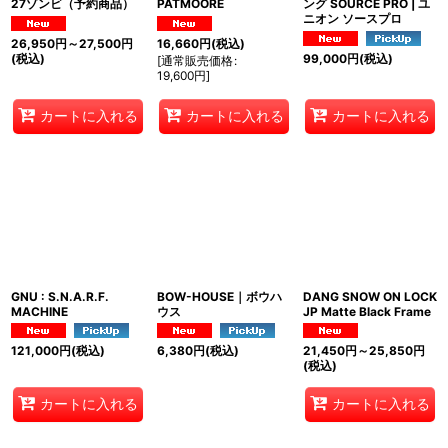
27ゾンビ（予約商品）
PATMOORE
ング SOURCE PRO | ユ
ニオン ソースプロ
26,950
円
～27,500
円
16,660
円
(税込)
(税込)
99,000
円
(税込)
[
通常販売価格
:
19,600
円
]
カートに入れる
カートに入れる
カートに入れる
GNU : S.N.A.R.F.
BOW-HOUSE｜ボウハ
DANG SNOW ON LOCK
MACHINE
ウス
JP Matte Black Frame
121,000
円
(税込)
6,380
円
(税込)
21,450
円
～25,850
円
(税込)
カートに入れる
カートに入れる