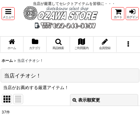
当店が厳選してセレクトアイテムを皆様に・・・
メニュー
カート
ログイン
ホーム
カテゴリ
商品検索
ご利用案内
会員登録
ホーム
>
当店イチオシ！
当店イチオシ！
当店がお薦めする厳選アイテム！
表示順変更
閉じる
37
件
表示数
:
並び順
: