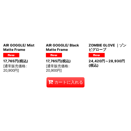
AIR GOGGLE/ Mist
AIR GOGGLE/ Black
ZOMBIE GLOVE ｜ゾン
Matte Frame
Matte Frame
ビグローブ
17,765
円
(税込)
17,765
円
(税込)
24,420
円
～28,930
円
(税込)
[
通常販売価格
:
[
通常販売価格
:
20,900
円
]
20,900
円
]
カートに入れる