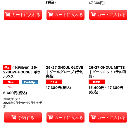
(税込)
47,300
円
]
カートに入れる
カートに入れる
カートに入れる
(予約販売）26-
26-27 GHOUL GLOVE
26-27 GHOUL MITTE
｜グールグローブ (予約
｜グールミット (予約商
27BOW-HOUSE｜ボウ
商品）
品）
ハウス
17,380
円
(税込)
15,400
円
～17,380
円
(税込)
6,600
円
(税込)
お届け目安
:
2026年9月中旬〜10月中旬予
定
予約する
カートに入れる
カートに入れる