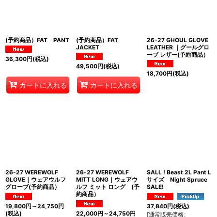
絞り込む
(予約商品）FAT PANT
(予約商品）FAT
26-27 GHOUL GLOVE
JACKET
LEATHER ｜グールグロ
ーブ レザー(予約商品）
36,300
円
(税込)
49,500
円
(税込)
18,700
円
(税込)
カートに入れる
カートに入れる
26-27 WEREWOLF
26-27 WEREWOLF
SALL ! Beast 2L Pant L
GLOVE｜ウェアウルフ
MITT LONG｜ウェアウ
サイズ Night Spruce
グローブ(予約商品）
ルフ ミット ロング (予
SALE!
約商品）
19,800
円
～24,750
円
37,840
円
(税込)
(税込)
22,000
円
～24,750
円
[
通常販売価格
: